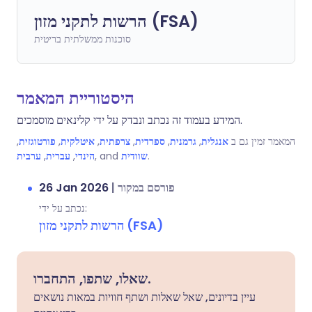
הרשות לתקני מזון (FSA)
סוכנות ממשלתית בריטית
היסטוריית המאמר
המידע בעמוד זה נכתב ונבדק על ידי קלינאים מוסמכים.
המאמר זמין גם ב
אנגלית
,
גרמנית
,
ספרדית
,
צרפתית
,
איטלקית
,
פורטוגזית
,
.
שוודית
, and
הינדי
,
עברית
,
ערבית
פורסם במקור
|
26 Jan 2026
נכתב על ידי:
הרשות לתקני מזון (FSA)
שאלו, שתפו, התחברו.
עיין בדיונים, שאל שאלות ושתף חוויות במאות נושאים