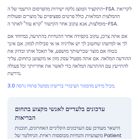
התקציר המוצג נלקח ישירות מהפרסום הרשמי של ה-FSA. לקריאת
ההמלצות המלאות, כולל פרטים ספציפיים על מוצרים ופעולות
מומלצות, אנא עקוב אחר הקישור "קרא עוד" לאתר ה-FSA.
אם אתה צרכן, עקוב בקפידה אחר ההנחיות בהתרעה, במיוחד אם
לך או למישהו שחשוב לך יש אלרגיה או אי סבילות למזון. אם אינך
בטוח אם מוצר שברשותך מושפע, אל תאכל אותו ובדוק את
ההודעה המלאה. אם אתה מפעיל עסק מזון או מקצוען בתחום, עליך
להתייעץ עם ההתרעה המלאה כדי לאשר את אחריותך וכל פעולה
נדרשת.
מכיל מידע מהמגזר הציבורי ברישיון ממשל פתוח גרסה 3.0.
עדכונים בלעדיים לאנשי מקצוע בתחום
הבריאות
הישאר מעודכן עם העדכונים הקליניים האחרונים, תובנות
מקצועיות והנחיות מבוססות ראיות. הניוזלטר של Patient