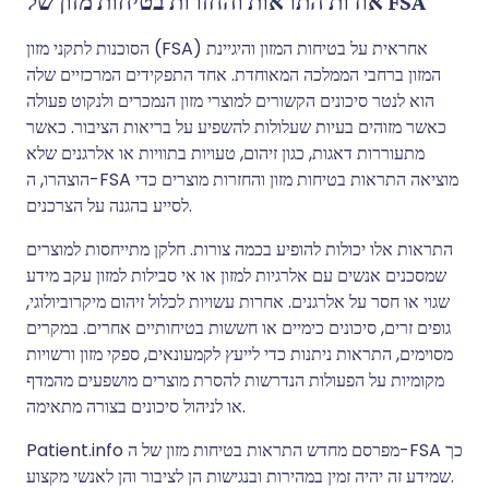
אודות התראות והחזרות בטיחות מזון של FSA
הסוכנות לתקני מזון (FSA) אחראית על בטיחות המזון והיגיינת
המזון ברחבי הממלכה המאוחדת. אחד התפקידים המרכזיים שלה
הוא לנטר סיכונים הקשורים למוצרי מזון הנמכרים ולנקוט פעולה
כאשר מזוהים בעיות שעלולות להשפיע על בריאות הציבור. כאשר
מתעוררות דאגות, כגון זיהום, טעויות בתוויות או אלרגנים שלא
הוצהרו, ה-FSA מוציאה התראות בטיחות מזון והחזרות מוצרים כדי
לסייע בהגנה על הצרכנים.
התראות אלו יכולות להופיע בכמה צורות. חלקן מתייחסות למוצרים
שמסכנים אנשים עם אלרגיות למזון או אי סבילות למזון עקב מידע
שגוי או חסר על אלרגנים. אחרות עשויות לכלול זיהום מיקרוביולוגי,
גופים זרים, סיכונים כימיים או חששות בטיחותיים אחרים. במקרים
מסוימים, התראות ניתנות כדי לייעץ לקמעונאים, ספקי מזון ורשויות
מקומיות על הפעולות הנדרשות להסרת מוצרים מושפעים מהמדף
או לניהול סיכונים בצורה מתאימה.
Patient.info מפרסם מחדש התראות בטיחות מזון של ה-FSA כך
שמידע זה יהיה זמין במהירות ובנגישות הן לציבור והן לאנשי מקצוע.