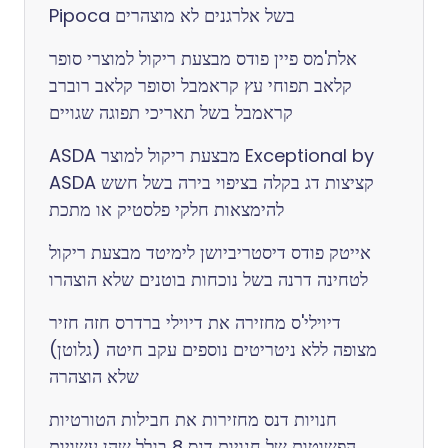
Pipoca בשל אלרגנים לא מוצהרים
אלת'מס פיין פודס מבצעת ריקול למוצרי סופר
קלאב תפוחי עץ קראמבל וסופר קלאב רוברב
קראמבל בשל תאריכי תפוגה שגויים
ASDA מבצעת ריקול למוצר Exceptional by
ASDA קציצות דג בקלה בציפוי בירה בשל חשש
להימצאות חלקי פלסטיק או מתכת
אייטק פודס דיסטריביושן לימיטד מבצעת ריקול
לטחינה דרנה בשל נוכחות בוטנים שלא הוצהרו
דיוילי'ס מחזירה את דיוילי ברדרס חזה חזיר
מצופה ללא ניטריטים נוספים עקב חיטה (גלוטן)
שלא הוצהרה
חנויות דנס מחזירות את חבילות הטורטיות
הפשוטות של חנויות דנס 8 בגלל שהן עשויות