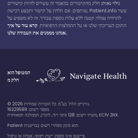
גילוי נאות:
חלק מהקישורים במאמר זה עשויים להיות קישורים
שותפים. אם תלחץ על קישור ותבצע רכישה, Patient.info עשוי
להרוויח עמלה קטנה ללא עלות נוספת עבורך. זה לא משפיע על
התוכן העריכתי שלנו או על ההמלצות הרפואיות.
קרא עוד על איך
אנחנו מממנים את העבודה שלנו.
המטופל הוא
חלק מ
נוויגייט הלת' בע"מ. כל הזכויות שמורות.
2026
©
מספר רשום: 16229589
משרד רשום: 128 סיטי רוד, לונדון, הממלכה המאוחדת, EC1V 2NX.
Patient הוא סימן מסחרי רשום בבריטניה.
פיישנט אינו מספק ייעוץ רפואי, אבחון או טיפול.