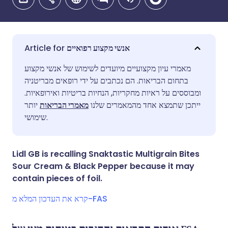
אנשי מקצוע רפואיים
🇩🇪 Deutsch
🇬🇧 English
שתף דרך אימייל
מאמרי עיון מקצועיים מיועדים לשימוש של אנשי מקצוע
בתחום הבריאות. הם נכתבים על ידי רופאים מבריטניה
ומבוססים על ראיות מחקריות, הנחיות בריטיות ואירופאיות.
🇫🇷 Français
🇪🇸 Español
שתף דרך פייסבוק
ייתכן שתמצא אחד מהמאמרים שלנו
מאמרי הבריאות
יותר
שימושי.
🇵🇹 Portugu
🇮🇹 Italiano
שתף דרך לינקדאין
Lidl GB is recalling Snaktastic Multigrain Bites
🇮🇱 עברית
שתף דרך X
🇮🇳 हिन्दी
Sour Cream & Black Pepper because it may
contain pieces of foil.
🇸🇪 Svenska
שתף דרך WhatsApp
🇸🇦 عربي
קרא את העדכון המלא מ-FAS
העתק קישור