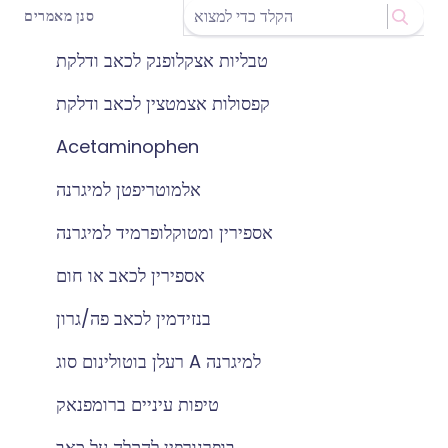
סנן מאמרים
טבליות אצקלופנק לכאב ודלקת
קפסולות אצמטצין לכאב ודלקת
Acetaminophen
אלמוטריפטן למיגרנה
אספירין ומטוקלופרמיד למיגרנה
אספירין לכאב או חום
בנזידמין לכאב פה/גרון
רעלן בוטולינום סוג A למיגרנה
טיפות עיניים ברומפנאק
בופרנורפין להקלה על כאב