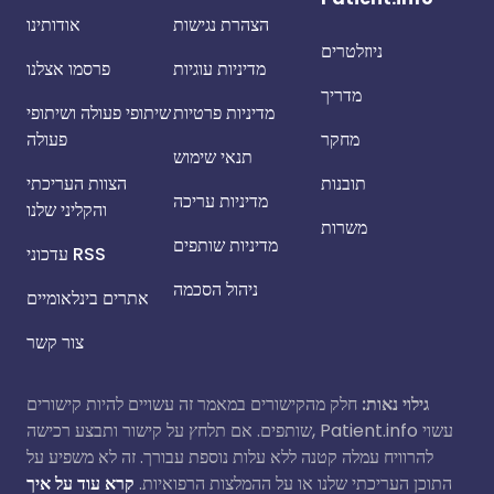
הצהרת נגישות
אודותינו
ניוזלטרים
מדיניות עוגיות
פרסמו אצלנו
מדריך
מדיניות פרטיות
שיתופי פעולה ושיתופי
מחקר
פעולה
תנאי שימוש
תובנות
הצוות העריכתי
מדיניות עריכה
והקליני שלנו
משרות
מדיניות שותפים
עדכוני RSS
ניהול הסכמה
אתרים בינלאומיים
צור קשר
גילוי נאות:
חלק מהקישורים במאמר זה עשויים להיות קישורים
שותפים. אם תלחץ על קישור ותבצע רכישה, Patient.info עשוי
להרוויח עמלה קטנה ללא עלות נוספת עבורך. זה לא משפיע על
התוכן העריכתי שלנו או על ההמלצות הרפואיות.
קרא עוד על איך