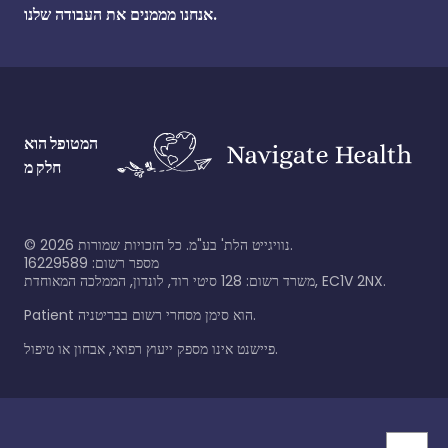
אנחנו מממנים את העבודה שלנו.
המטופל הוא
חלק מ
נוויגייט הלת' בע"מ. כל הזכויות שמורות.
2026
©
מספר רשום: 16229589
משרד רשום: 128 סיטי רוד, לונדון, הממלכה המאוחדת, EC1V 2NX.
Patient הוא סימן מסחרי רשום בבריטניה.
פיישנט אינו מספק ייעוץ רפואי, אבחון או טיפול.