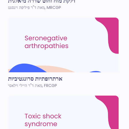
דלקת מוח וחוט שדרה מיאלגית
מאת ד"ר פיליפה וינסנט, MRCGP
ארתרופתיות סרונגטיביות
מאת ד"ר היילי וילאסי, FRCGP