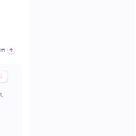
חז
t,