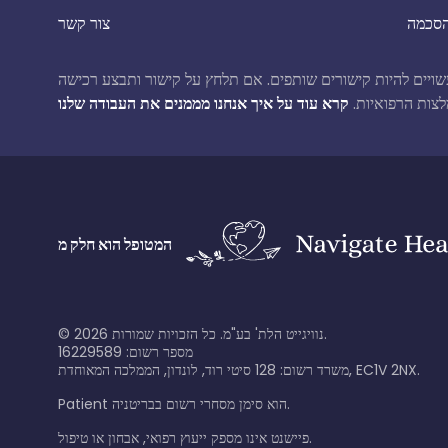
הסכמה
צור קשר
ם תלחץ על קישור ותבצע רכישה, Patient.info עשוי להרוויח עמלה קטנה ללא עלות נוספת עבורך. זה לא משפיע על התוכן העריכתי
לצות הרפואיות.
המטופל הוא חלק מ
נוויגייט הלת' בע"מ. כל הזכויות שמורות.
2026
©
מספר רשום: 16229589
משרד רשום: 128 סיטי רוד, לונדון, הממלכה המאוחדת, EC1V 2NX.
Patient הוא סימן מסחרי רשום בבריטניה.
פיישנט אינו מספק ייעוץ רפואי, אבחון או טיפול.