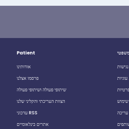
שפטי
Patient
גישות
אודותינו
עוגיות
פרסמו אצלנו
פרטיות
שיתופי פעולה ושיתופי פעולה
שימוש
הצוות העריכתי והקליני שלנו
 עריכה
עדכוני RSS
שותפים
אתרים בינלאומיים