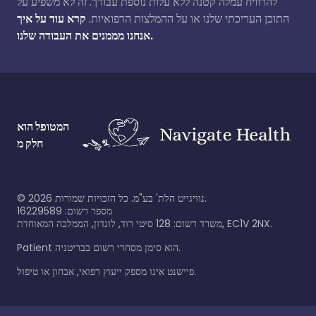
להרוויח עמלה קטנה ללא עלות נוספת עבורך. זה לא משפיע על
התוכן העריכתי שלנו או על ההמלצות הרפואיות.
קרא עוד על איך
אנחנו מממנים את העבודה שלנו.
המטופל הוא
חלק מ
נוויגייט הלת' בע"מ. כל הזכויות שמורות.
2026
©
מספר רשום: 16229589
משרד רשום: 128 סיטי רוד, לונדון, הממלכה המאוחדת, EC1V 2NX.
Patient הוא סימן מסחרי רשום בבריטניה.
פיישנט אינו מספק ייעוץ רפואי, אבחון או טיפול.