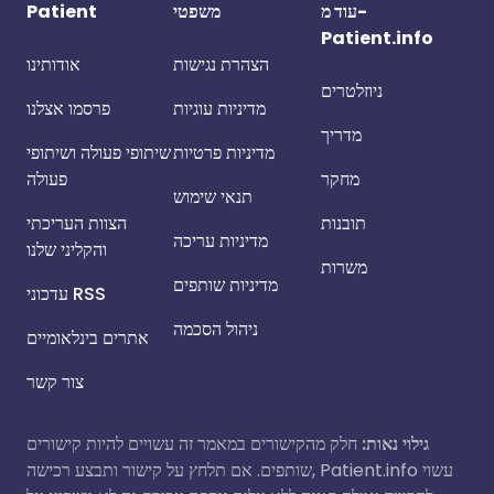
עוד מ-
משפטי
Patient
Patient.info
הצהרת נגישות
אודותינו
ניוזלטרים
מדיניות עוגיות
פרסמו אצלנו
מדריך
מדיניות פרטיות
שיתופי פעולה ושיתופי
מחקר
פעולה
תנאי שימוש
תובנות
הצוות העריכתי
מדיניות עריכה
והקליני שלנו
משרות
מדיניות שותפים
עדכוני RSS
ניהול הסכמה
אתרים בינלאומיים
צור קשר
גילוי נאות:
חלק מהקישורים במאמר זה עשויים להיות קישורים
שותפים. אם תלחץ על קישור ותבצע רכישה, Patient.info עשוי