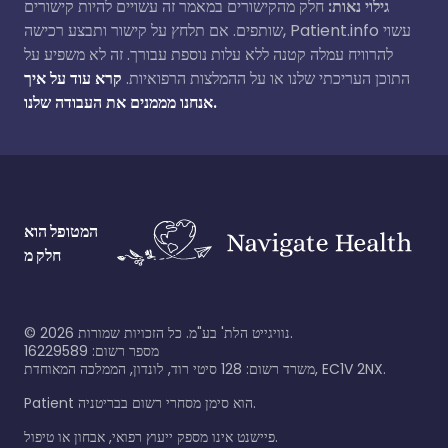
גילוי נאות:
חלק מהקישורים במאמר זה עשויים להיות קישורים
שותפים. אם תלחץ על קישור ותבצע רכישה, Patient.info עשוי
להרוויח עמלה קטנה ללא עלות נוספת עבורך. זה לא משפיע על
התוכן העריכתי שלנו או על ההמלצות הרפואיות.
קרא עוד על איך
אנחנו מממנים את העבודה שלנו.
המטופל הוא
חלק מ
נוויגייט הלת' בע"מ. כל הזכויות שמורות.
2026
©
מספר רשום: 16229589
משרד רשום: 128 סיטי רוד, לונדון, הממלכה המאוחדת, EC1V 2NX.
Patient הוא סימן מסחרי רשום בבריטניה.
פיישנט אינו מספק ייעוץ רפואי, אבחון או טיפול.