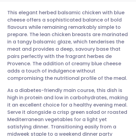
This elegant herbed balsamic chicken with blue
cheese offers a sophisticated balance of bold
flavours while remaining remarkably simple to
🇩🇪 Deutsch
🇬🇧 English
שתף דרך אימייל
prepare. The lean chicken breasts are marinated
in a tangy balsamic glaze, which tenderises the
🇫🇷 Français
🇪🇸 Español
שתף דרך פייסבוק
meat and provides a deep, savoury base that
pairs perfectly with the fragrant herbes de
🇵🇹 Portugu
🇮🇹 Italiano
שתף דרך לינקדאין
Provence. The addition of creamy blue cheese
adds a touch of indulgence without
compromising the nutritional profile of the meal.
🇮🇱 עברית
שתף דרך X
🇮🇳 हिन्दी
As a diabetes-friendly main course, this dish is
high in protein and low in carbohydrates, making
🇸🇪 Svenska
שתף דרך WhatsApp
🇸🇦 عربي
it an excellent choice for a healthy evening meal.
Serve it alongside a crisp green salad or roasted
העתק קישור
Mediterranean vegetables for a light yet
satisfying dinner. Transitioning easily from a
midweek staple to a weekend dinner party