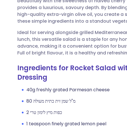
beautifully with the sweetness of halved cher
🇩🇪 De
🇬🇧 English
שתף דרך אימייל
provides a luxurious, savoury depth. By blendi
high-quality extra-virgin olive oil, you create a
🇫🇷 Fra
🇪🇸 Español
שתף דרך פייסבוק
these simple ingredients into a standout vegeta
Ideal for serving alongside grilled Mediterranea
🇵🇹 Po
🇮🇹 Italiano
שתף דרך לינקדאין
lunch, this versatile salad is a staple for any 
advance, making it a convenient option for busy
🇮 עברית
שתף דרך X
🇮🇳 हिन्दी
Full of bright flavour, it is a healthy and refresh
Ingredients for Rocket Salad 
🇸🇪 Sv
שתף דרך WhatsApp
🇸🇦 عربي
Dressing
העתק קישור
40g freshly grated Parmesan cheese
80 מ"ל שמן זית כתית מעולה
2 כפות מיץ לימון טרי
1 teaspoon finely grated lemon peel