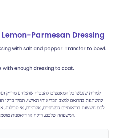
h Lemon-Parmesan Dressing
ssing with salt and pepper. Transfer to bowl.
 with enough dressing to coat.
למרות שנעשו כל המאמצים להבטיח שהמידע מדויק ועדכנ
להשתנות בהתאם למצב הבריאותי האישי. תמיד בדקו תוויות
לכם חששות בריאותיים ספציפיים, אלרגיות, אי סבילות, 
המשפחה שלכם, רוקח או דיאטנית מוסמכת לפני ביצוע שינויים משמעותיים בתזונה או באורח החיים שלכם.