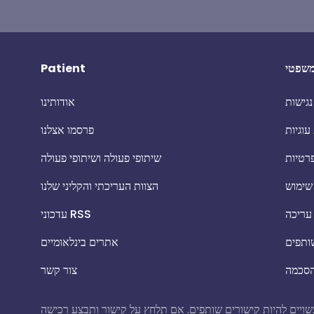
שפטי
Patient
גישות
אודותינו
עוגיות
פרסמו אצלנו
פרטיות
שיתופי פעולה ושיתופי פעולה
שימוש
הצוות העריכתי והקליני שלנו
 עריכה
עדכוני RSS
שותפים
אתרים בינלאומיים
הסכמה
צור קשר
ם תלחץ על קישור ותבצע רכישה, Patient.info עשוי להרוויח עמלה קטנה ללא עלות נוספת עבורך. זה לא משפיע על התוכן העריכתי