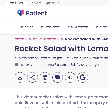
אנשי מקצוע רפואיים
למטופלים
משאבים
תרופות וטיפול
עצות בריאות
דף הבית
Rocket Salad with L
מתכונים צמחוניים
מתכונים
Rocket Salad with Lem
ל ידי
עורכי מתכונים בבריטניה
נבדק על ידי
עורכי מתכונים בבריטניה
דקה
זמן קריאה
1
Est.
העריכה של Patient
עומד בהנחיות
This vibrant rocket salad with lemon-parmesan 
bold flavours with minimal effort. The peppery 