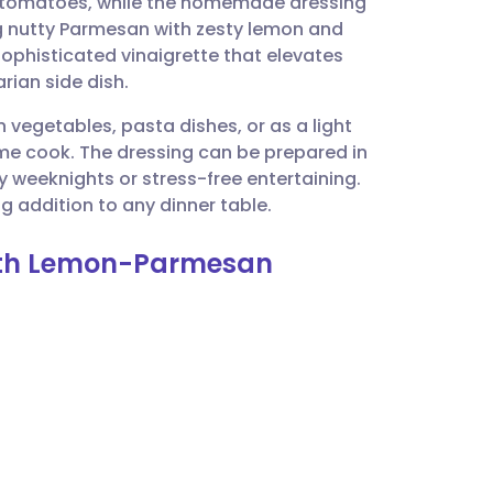
ry tomatoes, while the homemade dressing
utsch
ng nutty Parmesan with zesty lemon and
 sophisticated vinaigrette that elevates
nçais
rian side dish.
n vegetables, pasta dishes, or as a light
rtuguês
home cook. The dressing can be prepared in
 weeknights or stress-free entertaining.
🇱
ing addition to any dinner table.
with Lemon-Parmesan
enska