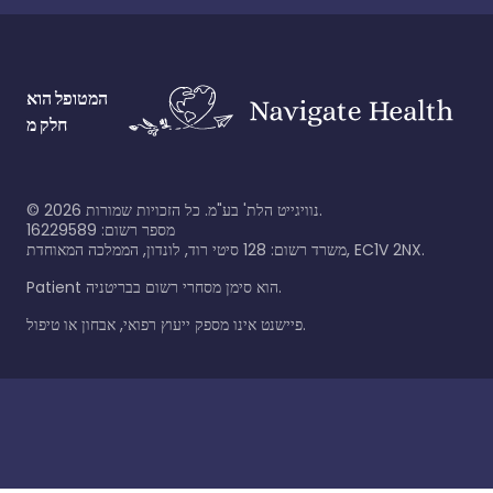
המטופל הוא
חלק מ
©
2026
נוויגייט הלת' בע"מ. כל הזכויות שמורות.
מספר רשום: 16229589
משרד רשום: 128 סיטי רוד, לונדון, הממלכה המאוחדת, EC1V 2NX.
Patient הוא סימן מסחרי רשום בבריטניה.
פיישנט אינו מספק ייעוץ רפואי, אבחון או טיפול.