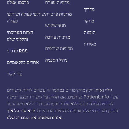
מדיניות עוגיות
פרסמו אצלנו
מדריך
מדיניות פרטיות
שיתופי פעולה ושיתופי
מחקר
פעולה
תנאי שימוש
תובנות
הצוות העריכתי
מדיניות עריכה
והקליני שלנו
משרות
מדיניות שותפים
עדכוני RSS
ניהול הסכמה
אתרים בינלאומיים
צור קשר
גילוי נאות:
חלק מהקישורים במאמר זה עשויים להיות קישורים
שותפים. אם תלחץ על קישור ותבצע רכישה, Patient.info עשוי
להרוויח עמלה קטנה ללא עלות נוספת עבורך. זה לא משפיע על
התוכן העריכתי שלנו או על ההמלצות הרפואיות.
קרא עוד על איך
אנחנו מממנים את העבודה שלנו.