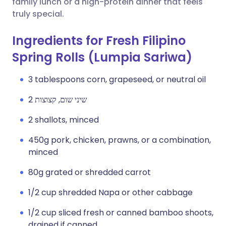
family lunch or a high-protein dinner that feels
truly special.
Ingredients for Fresh Filipino
Spring Rolls (Lumpia Sariwa)
3 tablespoons corn, grapeseed, or neutral oil
2 שיני שום, קצוצות
2 shallots, minced
450g pork, chicken, prawns, or a combination,
minced
80g grated or shredded carrot
1/2 cup shredded Napa or other cabbage
1/2 cup sliced fresh or canned bamboo shoots,
drained if canned