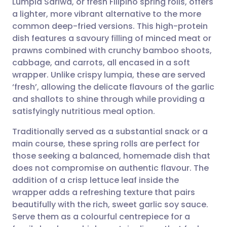
Lumpia Sariwa, or fresh Filipino spring rolls, offers
a lighter, more vibrant alternative to the more
common deep-fried versions. This high-protein
שתף דרך אימייל
🇬🇧 English
🇩🇪 Deutsch
dish features a savoury filling of minced meat or
prawns combined with crunchy bamboo shoots,
שתף דרך פייסבוק
🇪🇸 Español
🇫🇷 Français
cabbage, and carrots, all encased in a soft
wrapper. Unlike crispy lumpia, these are served
‘fresh’, allowing the delicate flavours of the garlic
שתף דרך לינקדאין
🇮🇹 Italiano
🇵🇹 Portugu
and shallots to shine through while providing a
satisfyingly nutritious meal option.
🇮🇳 हिन्दी
שתף דרך X
🇮🇱 עברית
Traditionally served as a substantial snack or a
main course, these spring rolls are perfect for
🇸🇦 عربي
שתף דרך WhatsApp
🇸🇪 Svenska
those seeking a balanced, homemade dish that
does not compromise on authentic flavour. The
העתק קישור
addition of a crisp lettuce leaf inside the
wrapper adds a refreshing texture that pairs
beautifully with the rich, sweet garlic soy sauce.
Serve them as a colourful centrepiece for a