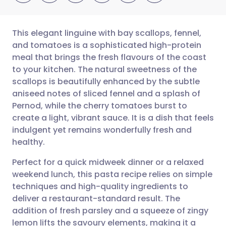
This elegant linguine with bay scallops, fennel,
and tomatoes is a sophisticated high-protein
meal that brings the fresh flavours of the coast
שתף דרך אימייל
🇬🇧 English
🇩🇪 Deutsch
to your kitchen. The natural sweetness of the
scallops is beautifully enhanced by the subtle
שתף דרך פייסבוק
🇪🇸 Español
🇫🇷 Français
aniseed notes of sliced fennel and a splash of
Pernod, while the cherry tomatoes burst to
create a light, vibrant sauce. It is a dish that feels
שתף דרך לינקדאין
🇮🇹 Italiano
🇵🇹 Portugu
indulgent yet remains wonderfully fresh and
healthy.
🇮🇳 हिन्दी
שתף דרך X
🇮🇱 עברית
Perfect for a quick midweek dinner or a relaxed
weekend lunch, this pasta recipe relies on simple
🇸🇦 عربي
שתף דרך WhatsApp
🇸🇪 Svenska
techniques and high-quality ingredients to
deliver a restaurant-standard result. The
העתק קישור
addition of fresh parsley and a squeeze of zingy
lemon lifts the savoury elements, making it a