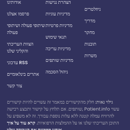
הצהרת נגישות
אודותינו
ניוזלטרים
מדיניות עוגיות
פרסמו אצלנו
מדריך
מדיניות פרטיות
שיתופי פעולה ושיתופי
מחקר
פעולה
תנאי שימוש
תובנות
הצוות העריכתי
מדיניות עריכה
והקליני שלנו
משרות
מדיניות שותפים
עדכוני RSS
ניהול הסכמה
אתרים בינלאומיים
צור קשר
גילוי נאות:
חלק מהקישורים במאמר זה עשויים להיות קישורים
שותפים. אם תלחץ על קישור ותבצע רכישה, Patient.info עשוי
להרוויח עמלה קטנה ללא עלות נוספת עבורך. זה לא משפיע על
התוכן העריכתי שלנו או על ההמלצות הרפואיות.
קרא עוד על איך
אנחנו מממנים את העבודה שלנו.