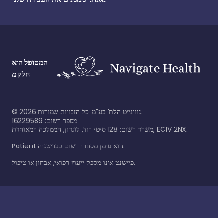
המטופל הוא
חלק מ
©
2026
נוויגייט הלת' בע"מ. כל הזכויות שמורות.
מספר רשום: 16229589
משרד רשום: 128 סיטי רוד, לונדון, הממלכה המאוחדת, EC1V 2NX.
Patient הוא סימן מסחרי רשום בבריטניה.
פיישנט אינו מספק ייעוץ רפואי, אבחון או טיפול.