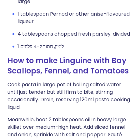
large
1 tablespoon Pernod or other anise-flavoured
liqueur
4 tablespoons chopped fresh parsley, divided
1 לימון, חתוך ל-4 פלחים
How to make Linguine with Bay
Scallops, Fennel, and Tomatoes
Cook pasta in large pot of boiling salted water
until just tender but still firm to bite, stirring
occasionally. Drain, reserving 120ml pasta cooking
liquid.
Meanwhile, heat 2 tablespoons oil in heavy large
skillet over medium-high heat. Add sliced fennel
and onion; sprinkle with salt and pepper. Sauté