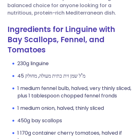
balanced choice for anyone looking for a
nutritious, protein-rich Mediterranean dish.
Ingredients for Linguine with
Bay Scallops, Fennel, and
Tomatoes
230g linguine
45 מ"ל שמן זית כתית מעולה, מחולק
1 medium fennel bulb, halved, very thinly sliced,
plus 1 tablespoon chopped fennel fronds
1 medium onion, halved, thinly sliced
450g bay scallops
1 170g container cherry tomatoes, halved if