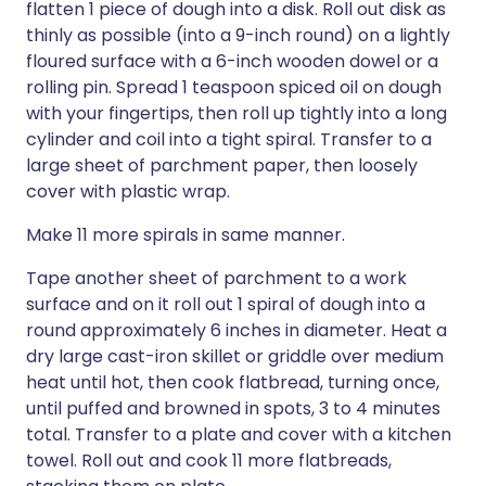
flatten 1 piece of dough into a disk. Roll out disk as
thinly as possible (into a 9-inch round) on a lightly
floured surface with a 6-inch wooden dowel or a
rolling pin. Spread 1 teaspoon spiced oil on dough
with your fingertips, then roll up tightly into a long
cylinder and coil into a tight spiral. Transfer to a
large sheet of parchment paper, then loosely
cover with plastic wrap.
Make 11 more spirals in same manner.
Tape another sheet of parchment to a work
surface and on it roll out 1 spiral of dough into a
round approximately 6 inches in diameter. Heat a
dry large cast-iron skillet or griddle over medium
heat until hot, then cook flatbread, turning once,
until puffed and browned in spots, 3 to 4 minutes
total. Transfer to a plate and cover with a kitchen
towel. Roll out and cook 11 more flatbreads,