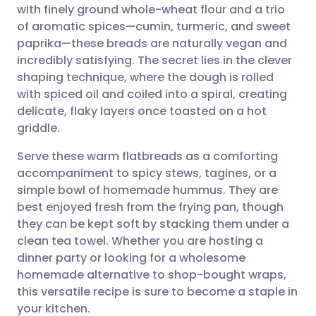
with finely ground whole-wheat flour and a trio
of aromatic spices—cumin, turmeric, and sweet
שתף דרך פייסבוק
🇪🇸 Español
🇫🇷 Français
paprika—these breads are naturally vegan and
incredibly satisfying. The secret lies in the clever
shaping technique, where the dough is rolled
שתף דרך לינקדאין
🇮🇹 Italiano
🇵🇹 Portugu
with spiced oil and coiled into a spiral, creating
delicate, flaky layers once toasted on a hot
🇮🇳 हिन्दी
שתף דרך X
🇮🇱 עברית
griddle.
Serve these warm flatbreads as a comforting
🇸🇦 عربي
שתף דרך WhatsApp
🇸🇪 Svenska
accompaniment to spicy stews, tagines, or a
simple bowl of homemade hummus. They are
העתק קישור
best enjoyed fresh from the frying pan, though
they can be kept soft by stacking them under a
clean tea towel. Whether you are hosting a
dinner party or looking for a wholesome
homemade alternative to shop-bought wraps,
this versatile recipe is sure to become a staple in
your kitchen.