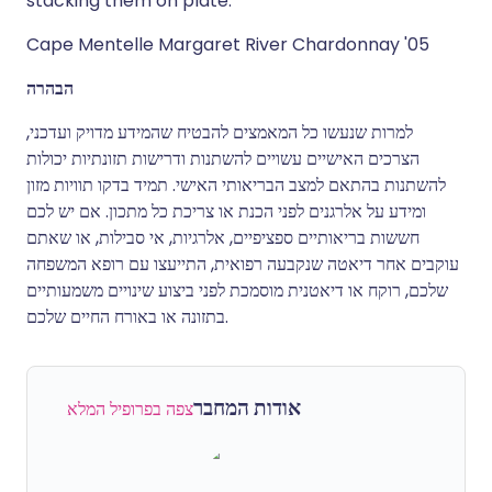
stacking them on plate.
Cape Mentelle Margaret River Chardonnay '05
הבהרה
למרות שנעשו כל המאמצים להבטיח שהמידע מדויק ועדכני,
הצרכים האישיים עשויים להשתנות ודרישות תזונתיות יכולות
להשתנות בהתאם למצב הבריאותי האישי. תמיד בדקו תוויות מזון
ומידע על אלרגנים לפני הכנת או צריכת כל מתכון. אם יש לכם
חששות בריאותיים ספציפיים, אלרגיות, אי סבילות, או שאתם
עוקבים אחר דיאטה שנקבעה רפואית, התייעצו עם רופא המשפחה
שלכם, רוקח או דיאטנית מוסמכת לפני ביצוע שינויים משמעותיים
בתזונה או באורח החיים שלכם.
אודות המחבר
צפה בפרופיל המלא