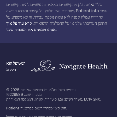
גילוי נאות:
חלק מהקישורים במאמר זה עשויים להיות קישורים
שותפים. אם תלחץ על קישור ותבצע רכישה, Patient.info עשוי
להרוויח עמלה קטנה ללא עלות נוספת עבורך. זה לא משפיע על
התוכן העריכתי שלנו או על ההמלצות הרפואיות.
קרא עוד על איך
אנחנו מממנים את העבודה שלנו.
המטופל הוא
חלק מ
©
2026
נוויגייט הלת' בע"מ. כל הזכויות שמורות.
מספר רשום: 16229589
משרד רשום: 128 סיטי רוד, לונדון, הממלכה המאוחדת, EC1V 2NX.
Patient הוא סימן מסחרי רשום בבריטניה.