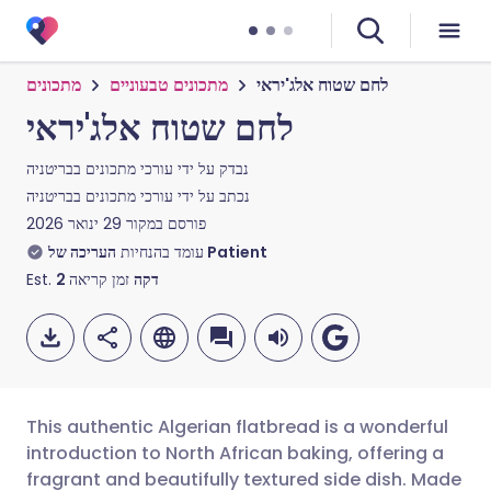
לחם שטוח אלג'יראי
מתכונים טבעוניים
מתכונים
לחם שטוח אלג'יראי
נבדק על ידי
עורכי מתכונים בבריטניה
נכתב על ידי
עורכי מתכונים בבריטניה
פורסם במקור
29 ינואר 2026
העריכה של Patient
עומד בהנחיות
Est.
2
זמן קריאה
דקה
This authentic Algerian flatbread is a wonderful
introduction to North African baking, offering a
fragrant and beautifully textured side dish. Made
שתף דרך אימייל
🇬🇧 English
🇩🇪 Deutsch