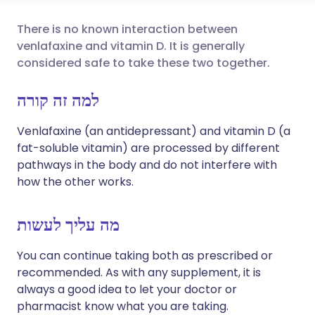
There is no known interaction between
🇩🇪 Deutsch
🇬🇧 English
שתף דרך אימייל
venlafaxine and vitamin D. It is generally
considered safe to take these two together.
🇫🇷 Français
🇪🇸 Español
שתף דרך פייסבוק
למה זה קורה
🇵🇹 Portugu
🇮🇹 Italiano
שתף דרך לינקדאין
Venlafaxine (an antidepressant) and vitamin D (a
fat-soluble vitamin) are processed by different
🇮🇱 עברית
שתף דרך X
🇮🇳 हिन्दी
pathways in the body and do not interfere with
how the other works.
🇸🇪 Svenska
שתף דרך WhatsApp
🇸🇦 عربي
מה עליך לעשות
העתק קישור
You can continue taking both as prescribed or
recommended. As with any supplement, it is
always a good idea to let your doctor or
pharmacist know what you are taking.