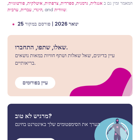
המאמר זמין גם ב
אנגלית
,
גרמנית
,
ספרדית
,
צרפתית
,
איטלקית
,
פורטוגזית
,
.
שוודית
, and
הינדי
,
עברית
,
ערבית
25 ינואר 2026
|
פורסם במקור
שאלו, שתפו, התחברו.
עיין בדיונים, שאל שאלות ושתף חוויות במאות נושאים
בריאותיים.
עיין בפורומים
מרגיש לא טוב?
הערך את הסימפטומים שלך באינטרנט בחינם