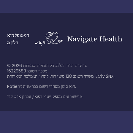
המטופל הוא
חלק מ
נוויגייט הלת' בע"מ. כל הזכויות שמורות.
2026
©
מספר רשום: 16229589
משרד רשום: 128 סיטי רוד, לונדון, הממלכה המאוחדת, EC1V 2NX.
Patient הוא סימן מסחרי רשום בבריטניה.
פיישנט אינו מספק ייעוץ רפואי, אבחון או טיפול.