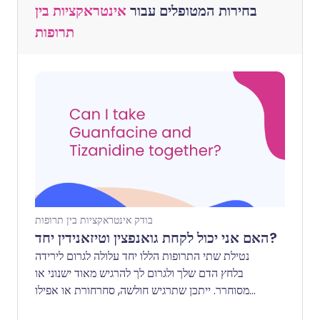
בחירות המטופלים עבור
אינטראקציות בין
תרופות
בודק אינטראקציות בין תרופות
האם אני יכול לקחת גואנפצין וטיזאנידין יחד?
נטילת שתי התרופות הללו יחד עלולה לגרום לירידה
בלחץ הדם שלך ולגרום לך להרגיש מאוד ישנוני או
מסוחרר. ייתכן שתרגיש חולשה, סחרחורת או אפילו
תתעלף, במיוחד כאשר אתה קם במהירות. זה יכול גם