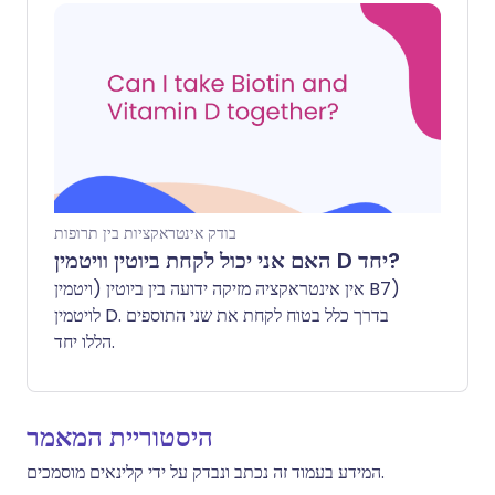
להאט באופן משמעותי את קצב הלב שלך.
בודק אינטראקציות בין תרופות
האם אני יכול לקחת ביוטין וויטמין D יחד?
אין אינטראקציה מזיקה ידועה בין ביוטין (ויטמין B7)
לויטמין D. בדרך כלל בטוח לקחת את שני התוספים
הללו יחד.
היסטוריית המאמר
המידע בעמוד זה נכתב ונבדק על ידי קלינאים מוסמכים.