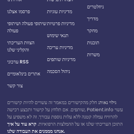
ניוזלטרים
מדיניות עוגיות
פרסמו אצלנו
מדריך
מדיניות פרטיות
שיתופי פעולה ושיתופי
מחקר
פעולה
תנאי שימוש
תובנות
הצוות העריכתי
מדיניות עריכה
והקליני שלנו
משרות
מדיניות שותפים
עדכוני RSS
ניהול הסכמה
אתרים בינלאומיים
צור קשר
גילוי נאות:
חלק מהקישורים במאמר זה עשויים להיות קישורים
שותפים. אם תלחץ על קישור ותבצע רכישה, Patient.info עשוי
להרוויח עמלה קטנה ללא עלות נוספת עבורך. זה לא משפיע על
התוכן העריכתי שלנו או על ההמלצות הרפואיות.
קרא עוד על איך
אנחנו מממנים את העבודה שלנו.