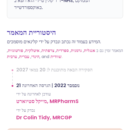
ד"ר קולין טיידי הוא רופא ב-NHS, הממוקם
באוקספורדשייר.
היסטוריית המאמר
המידע בעמוד זה נכתב ונבדק על ידי קלינאים מוסמכים.
,
פורטוגזית
,
איטלקית
,
צרפתית
,
ספרדית
,
גרמנית
,
אנגלית
המאמר זמין גם ב
ערבית
,
עברית
,
הינדי
, and
שוודית
.
הסקירה הבאה מתוכננת ל: 20 במאי 2027
הגרסה האחרונה
|
21 נובמבר 2022
עודכן לאחרונה על ידי
מייקל סטיוארט, MRPharmS
נבדק על ידי
Dr Colin Tidy, MRCGP