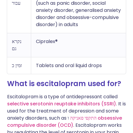
עבור
(such as panic disorder, social
anxiety disorder, generalised anxiety
disorder and obsessive-compulsive
disorder) in adults
נקרא
Cipralex®
גם
זמין כ
Tablets and oral liquid drops
What is escitalopram used for?
Escitalopram is a type of antidepressant called
selective serotonin reuptake inhibitors (SSRI)
. It is
used for the treatment of depression and some
anxiety disorders, such as
התקפי פאניקה
ו
obsessive
compulsive disorder (OCD)
. Escitalopram works
by regulating the level of serotonin in your brain.