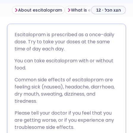
About escitalopram
What is escitalopram used f
הצג הכל · 12
שתף דרך אימייל
🇬🇧 English
🇩🇪 Deutsch
Escitalopram is prescribed as a once-daily
dose. Try to take your doses at the same
שתף דרך פייסבוק
🇪🇸 Español
🇫🇷 Français
time of day each day.
You can take escitalopram with or without
שתף דרך לינקדאין
🇮🇹 Italiano
🇵🇹 Portugu
food.
Common side effects of escitalopram are
🇮🇳 हिन्दी
שתף דרך X
🇮🇱 עברית
feeling sick (nausea), headache, diarrhoea,
dry mouth, sweating, dizziness, and
🇸🇦 عربي
שתף דרך WhatsApp
🇸🇪 Svenska
tiredness.
Please tell your doctor if you feel that you
העתק קישור
are getting worse, or if you experience any
troublesome side effects.