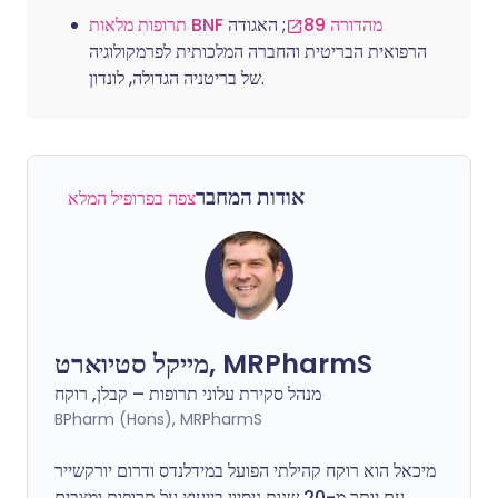
תרופות מלאות BNF מהדורה 89
; האגודה
הרפואית הבריטית והחברה המלכותית לפרמקולוגיה
של בריטניה הגדולה, לונדון.
אודות המחבר
צפה בפרופיל המלא
מייקל סטיוארט, MRPharmS
מנהל סקירת עלוני תרופות – קבלן, רוקח
BPharm (Hons), MRPharmS
מיכאל הוא רוקח קהילתי הפועל במידלנדס ודרום יורקשייר
עם יותר מ-20 שנות ניסיון בייעוץ על תרופות ומצבים