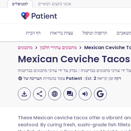
אנשי מקצוע רפואיים
למטופלים
משאבים
תרופות וטיפול
עצות בריאות
דף הבית
Mexican Ceviche T
מתכונים עתירי חלבון
מתכונים
Mexican Ceviche Tacos
ל ידי
עורכי מתכונים בבריטניה
נבדק על ידי
עורכי מתכונים בבריטניה
דקה
זמן קריאה
2
Est.
העריכה של Patient
עומד בהנחיות
These Mexican ceviche tacos offer a vibrant an
seafood. By curing fresh, sushi-grade fish fillets