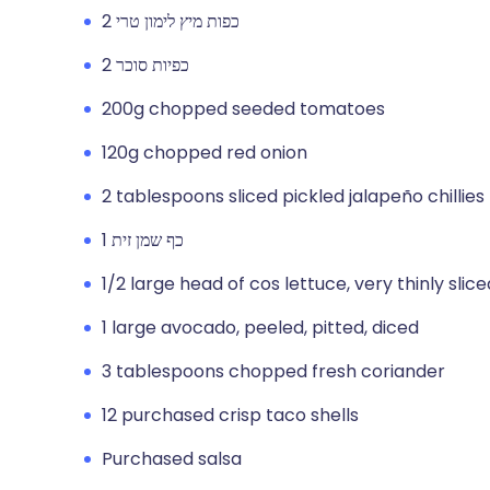
2 כפות מיץ לימון טרי
2 כפיות סוכר
200g chopped seeded tomatoes
120g chopped red onion
2 tablespoons sliced pickled jalapeño chillies 
1 כף שמן זית
1/2 large head of cos lettuce, very thinly sli
1 large avocado, peeled, pitted, diced
3 tablespoons chopped fresh coriander
12 purchased crisp taco shells
Purchased salsa