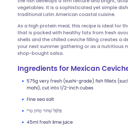
the fish develops a firm texture and bright, acidi
🇩🇪 De
🇬🇧 English
שתף דרך אימייל
vegetables. It is a sophisticated yet simple dis
traditional Latin American coastal cuisine.
🇫🇷 Fra
🇪🇸 Español
שתף דרך פייסבוק
As a high protein meal, this recipe is ideal for t
that is packed with healthy fats from fresh av
🇵🇹 Po
🇮🇹 Italiano
שתף דרך לינקדאין
shells and the chilled ceviche filling creates a d
your next summer gathering or as a nutritious 
🇮 עברית
שתף דרך X
🇮🇳 हिन्दी
shop-bought salsa.
Ingredients for Mexican Cevich
🇸🇪 Sv
שתף דרך WhatsApp
🇸🇦 عربي
575g very fresh (sushi-grade) fish fillets (s
העתק קישור
mahi), cut into 1/2-inch cubes
Fine sea salt
פלפל שחור טחון טרי
45ml fresh lime juice