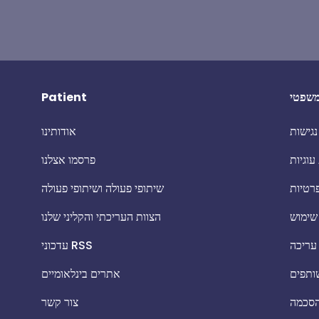
שפטי
Patient
גישות
אודותינו
עוגיות
פרסמו אצלנו
פרטיות
שיתופי פעולה ושיתופי פעולה
שימוש
הצוות העריכתי והקליני שלנו
 עריכה
עדכוני RSS
שותפים
אתרים בינלאומיים
הסכמה
צור קשר