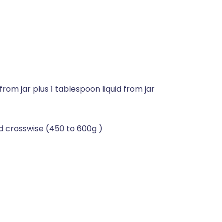
from jar plus 1 tablespoon liquid from jar
ced crosswise (450 to 600g )