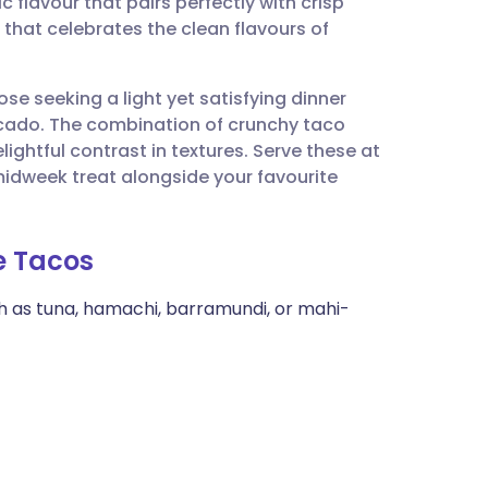
c flavour that pairs perfectly with crisp
utsch
h that celebrates the clean flavours of
nçais
hose seeking a light yet satisfying dinner
ocado. The combination of crunchy taco
rtuguês
elightful contrast in textures. Serve these at
midweek treat alongside your favourite
🇱
e Tacos
enska
uch as tuna, hamachi, barramundi, or mahi-