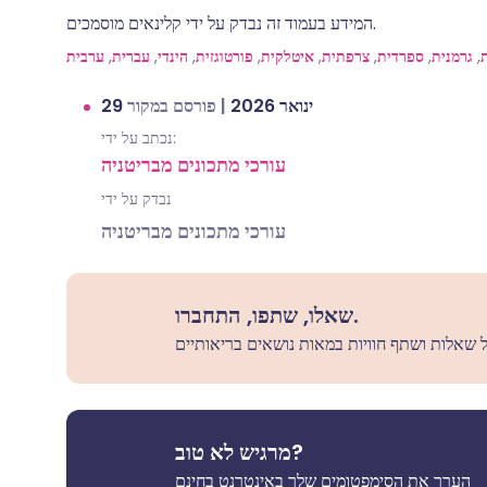
המידע בעמוד זה נבדק על ידי קלינאים מוסמכים.
,
גרמנית
,
ספרדית
,
צרפתית
,
איטלקית
,
פורטוגזית
,
הינדי
,
עברית
,
ערבית
29 ינואר 2026
|
פורסם במקור
נכתב על ידי:
עורכי מתכונים מבריטניה
נבדק על ידי
עורכי מתכונים מבריטניה
שאלו, שתפו, התחברו.
מרגיש לא טוב?
הערך את הסימפטומים שלך באינטרנט בחינם