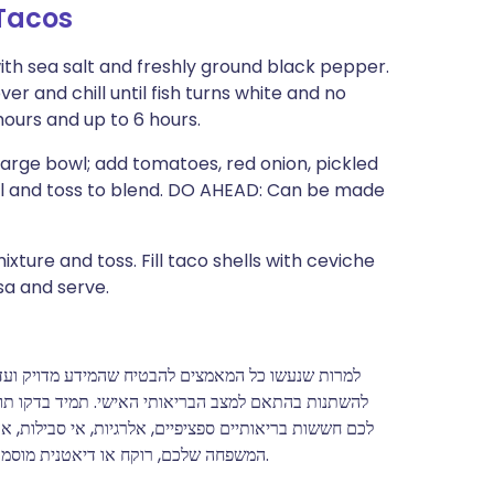
Tacos
with sea salt and freshly ground black pepper.
ver and chill until fish turns white and no
hours and up to 6 hours.
 large bowl; add tomatoes, red onion, pickled
e oil and toss to blend. DO AHEAD: Can be made
ture and toss. Fill taco shells with ceviche
sa and serve.
למרות שנעשו כל המאמצים להבטיח שהמידע מדויק ועדכנ
להשתנות בהתאם למצב הבריאותי האישי. תמיד בדקו תוויות
לכם חששות בריאותיים ספציפיים, אלרגיות, אי סבילות, 
המשפחה שלכם, רוקח או דיאטנית מוסמכת לפני ביצוע שינויים משמעותיים בתזונה או באורח החיים שלכם.