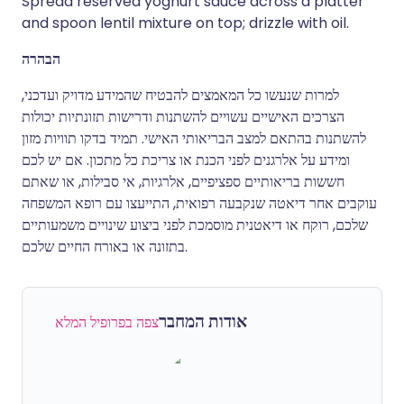
Spread reserved yoghurt sauce across a platter
and spoon lentil mixture on top; drizzle with oil.
הבהרה
למרות שנעשו כל המאמצים להבטיח שהמידע מדויק ועדכני,
הצרכים האישיים עשויים להשתנות ודרישות תזונתיות יכולות
להשתנות בהתאם למצב הבריאותי האישי. תמיד בדקו תוויות מזון
ומידע על אלרגנים לפני הכנת או צריכת כל מתכון. אם יש לכם
חששות בריאותיים ספציפיים, אלרגיות, אי סבילות, או שאתם
עוקבים אחר דיאטה שנקבעה רפואית, התייעצו עם רופא המשפחה
שלכם, רוקח או דיאטנית מוסמכת לפני ביצוע שינויים משמעותיים
בתזונה או באורח החיים שלכם.
אודות המחבר
צפה בפרופיל המלא