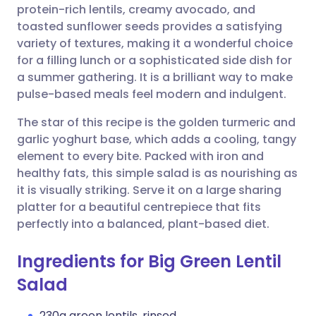
protein-rich lentils, creamy avocado, and
toasted sunflower seeds provides a satisfying
🇫🇷 Français
🇪🇸 Español
שתף דרך פייסבוק
variety of textures, making it a wonderful choice
for a filling lunch or a sophisticated side dish for
🇵🇹 Portugu
🇮🇹 Italiano
שתף דרך לינקדאין
a summer gathering. It is a brilliant way to make
pulse-based meals feel modern and indulgent.
🇮🇱 עברית
שתף דרך X
🇮🇳 हिन्दी
The star of this recipe is the golden turmeric and
garlic yoghurt base, which adds a cooling, tangy
element to every bite. Packed with iron and
🇸🇪 Svenska
שתף דרך WhatsApp
🇸🇦 عربي
healthy fats, this simple salad is as nourishing as
it is visually striking. Serve it on a large sharing
העתק קישור
platter for a beautiful centrepiece that fits
perfectly into a balanced, plant-based diet.
Ingredients for Big Green Lentil
Salad
230g green lentils, rinsed