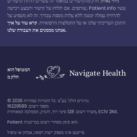
גילוי נאות:
חלק מהקישורים במאמר זה עשויים להיות קישורים
שותפים. אם תלחץ על קישור ותבצע רכישה, Patient.info עשוי
להרוויח עמלה קטנה ללא עלות נוספת עבורך. זה לא משפיע על
התוכן העריכתי שלנו או על ההמלצות הרפואיות.
קרא עוד על איך
אנחנו מממנים את העבודה שלנו.
המטופל הוא
חלק מ
נוויגייט הלת' בע"מ. כל הזכויות שמורות.
2026
©
מספר רשום: 16229589
משרד רשום: 128 סיטי רוד, לונדון, הממלכה המאוחדת, EC1V 2NX.
Patient הוא סימן מסחרי רשום בבריטניה.
פיישנט אינו מספק ייעוץ רפואי, אבחון או טיפול.