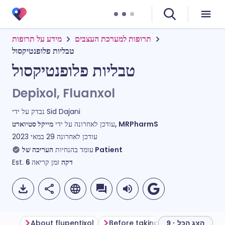
תרופות למערכת העצבים
מידע על תרופות
טבליות פלופנטיקסול
טבליות פלופנטיקסול
Depixol, Fluanxol
Sid Dajani
נבדק על ידי
מייקל סטיוארט, MRPharmS
עודכן לאחרונה על ידי
עודכן לאחרונה
29 במאי 2023
העריכה של Patient
עומד בהנחיות
דקה
זמן קריאה
6
Est.
About flupentixol
Before taking flupentixol
Ho
הצג הכל · 9