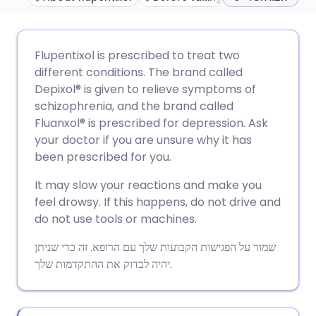
🇩🇪 Deutsch
🇬🇧 English
שתף דרך אימייל
Flupentixol is prescribed to treat two
different conditions. The brand called
🇫🇷 Français
🇪🇸 Español
שתף דרך פייסבוק
Depixol® is given to relieve symptoms of
schizophrenia, and the brand called
Fluanxol® is prescribed for depression. Ask
🇵🇹 Portugu
🇮🇹 Italiano
שתף דרך לינקדאין
your doctor if you are unsure why it has
been prescribed for you.
🇮🇱 עברית
שתף דרך X
🇮🇳 हिन्दी
It may slow your reactions and make you
feel drowsy. If this happens, do not drive and
🇸🇪 Svenska
שתף דרך WhatsApp
🇸🇦 عربي
do not use tools or machines.
שמור על הפגישות הקבועות שלך עם הרופא. זה כדי שניתן
העתק קישור
יהיה לבדוק את ההתקדמות שלך.