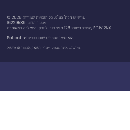
נוויגייט הלת' בע"מ. כל הזכויות שמורות.
2026
©
מספר רשום: 16229589
משרד רשום: 128 סיטי רוד, לונדון, הממלכה המאוחדת, EC1V 2NX.
Patient הוא סימן מסחרי רשום בבריטניה.
פיישנט אינו מספק ייעוץ רפואי, אבחון או טיפול.