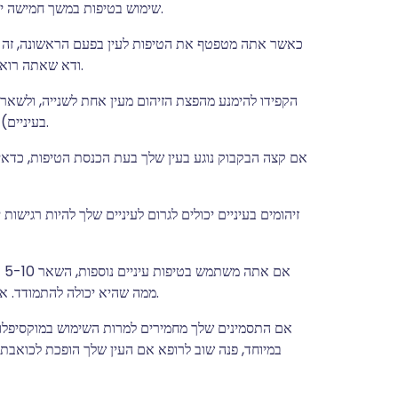
שימוש בטיפות במשך חמישה ימים, קבע פגישה נוספת לראות את הרופא שלך לקבלת ייעוץ.
כאשר אתה מטפטף את הטיפות לעין בפעם הראשונה, זה עש
ודא שאתה רואה בבירור שוב לפני שאתה נוהג או משתמש במכונות או כלים.
הקפידו להימנע מהפצת הזיהום מעין אחת לשנייה, ולשאר 
בעיניים) ואי שיתוף מגבות או כריות יסייעו במניעת התפשטות הזיהום.
אם קצה הבקבוק נוגע בעין שלך בעת הכנסת הטיפות, כדאי 
זיהומים בעיניים יכולים לגרום לעיניים שלך להיות רגיש
אם
ממה שהיא יכולה להתמודד. אחרת, הטיפות יגלשו מהעין ולא תהיה להן ההשפעה המיועדת.
אם התסמינים שלך מחמירים למרות השימוש במוקסיפלוקס
במיוחד, פנה שוב לרופא אם העין שלך הופכת לכואבת,