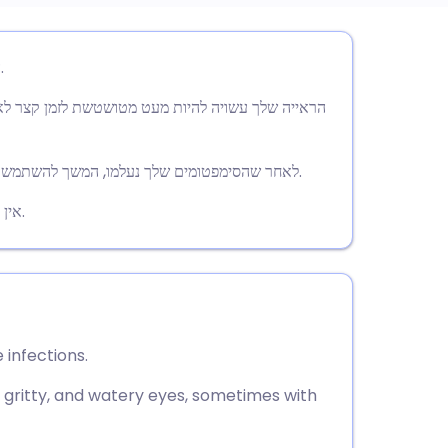
utsch
השתמש בטיפות עיניים של מוקסיפלוקסצין שלוש פעמים ביום.
nçais
הראייה שלך עשויה להיות מעט מטושטשת לזמן קצר לא
rtuguês
לאחר שהסימפטומים שלך נעלמו, המשך להשתמש בטיפות למשך 2-3 ימים נוספים כדי לוודא שכל הזיהום נעלם.
אין להרכיב עדשות מגע עד 24 שעות לאחר המנה האחרונה שלך.
🇱
enska
 infections.
 gritty, and watery eyes, sometimes with