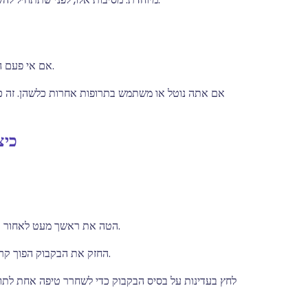
אם אי פעם הייתה לך תגובה אלרגית לאנטיביוטיקה, או לכל טיפות עיניים.
אם אתה נוטל או משתמש בתרופות אחרות כלשהן. זה כו
כיצ
הטה את ראשך מעט לאחור ומשוך את העפעף התחתון של עינך כלפי מטה כדי ליצור כיס.
החזק את הבקבוק הפוך קרוב לעין שלך. נסה לא לגעת בעין שלך בזמן שאתה עושה זאת.
לחץ בעדינות על בסיס הבקבוק כדי לשחרר טיפה אחת לתו