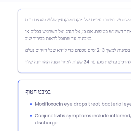
🇩🇪 De
🇬🇧 English
שתף דרך אימייל
🇫🇷 Fra
🇪🇸 Español
שתף דרך פייסבוק
חר השימוש בטיפות. אם כן, אל תנהג ואל תשתמש בכלים או
במכונות עד שתוכל לראות בבירור שוב.
🇵🇹 Po
🇮🇹 Italiano
שתף דרך לינקדאין
🇮 עברית
שתף דרך X
🇮🇳 हिन्दी
🇸🇪 Sv
שתף דרך WhatsApp
🇸🇦 عربي
במבט חטוף
העתק קישור
Moxifloxacin eye drops treat bacterial eye
Conjunctivitis symptoms include inflamed,
discharge.