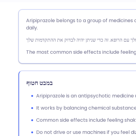
שתף דרך אימייל
🇬🇧 English
🇩🇪 De
Aripiprazole belongs to a group of medicines c
daily.
שתף דרך פייסבוק
🇪🇸 Español
🇫🇷 Fra
שתף דרך לינקדאין
🇮🇹 Italiano
🇵🇹 Po
The most common side effects include feeling
🇮🇳 हिन्दी
שתף דרך X
🇮🇱 רית
במבט חטוף
🇸🇦 عربي
שתף דרך WhatsApp
🇸🇪 Sv
Aripiprazole is an antipsychotic medicine
העתק קישור
It works by balancing chemical substances
Common side effects include feeling shaky, 
Do not drive or use machines if you feel diz