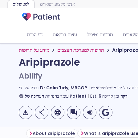
אנשי מקצוע רפואיים
למטופלים
משאבים
תרופות וטיפול
עצות בריאות
דף הבית
מידע על תרופות
תרופות למערכת העצבים
Aripiprazo
Aripiprazole
Abilify
נבדק על ידי
Dr Colin Tidy, MRCGP
רונה על ידי
עומד בהנחיות
העריכה של Patient
Est.
6
זמן קריאה
דקה
About aripiprazole
What is aripiprazole us