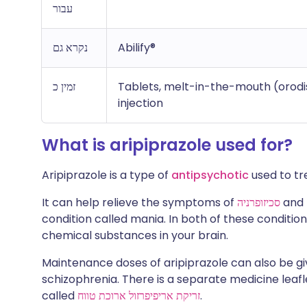
עבור
נקרא גם
Abilify®
זמין כ
Tablets, melt-in-the-mouth (orodisp
injection
What is aripiprazole used for?
Aripiprazole is a type of
antipsychotic
used to tr
It can help relieve the symptoms of
סכיזופרניה
and 
condition called mania. In both of these conditio
chemical substances in your brain.
Maintenance doses of aripiprazole can also be gi
schizophrenia. There is a separate medicine leafl
called
זריקת אריפיפרזול ארוכת טווח
.