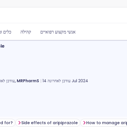
אנשי מקצוע רפואיים
קהילה
כלים ו
le
עודכן לאח
מייקל סטיוארט, MRPharmS
עודכן לאחרונה
14 Jul 2024
ed for?
Side effects of aripiprazole