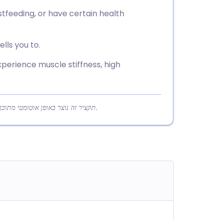
stfeeding, or have certain health
lls you to.
perience muscle stiffness, high
תקציר זה נוצר באופן אוטומטי מתוכן המאמר כדי לעזור לקוראים להבין במהירות את הנקודות המרכזיות.