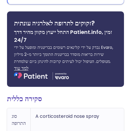
זקוקים לתרופה לאלרגיה עונתית?
התחל ייעוץ מקוון מהיר דרך Patient.info, זמין
24/7
נבדק על ידי קלינאים רשומים בבריטניה ומופעל על ידי Evaro,
שירות בריאות מוסדר בבריטניה התומך ביותר מ-2 מיליון
מטופלים. הטיפול יכול לעיתים קרובות להינתן ביום שלמחרת.
למד עוד
סקירה כללית
סוג
A corticosteroid nose spray
התרופה