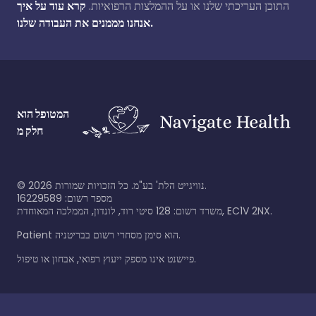
התוכן העריכתי שלנו או על ההמלצות הרפואיות.
קרא עוד על איך
אנחנו מממנים את העבודה שלנו.
המטופל הוא
חלק מ
©
2026
נוויגייט הלת' בע"מ. כל הזכויות שמורות.
מספר רשום: 16229589
משרד רשום: 128 סיטי רוד, לונדון, הממלכה המאוחדת, EC1V 2NX.
Patient הוא סימן מסחרי רשום בבריטניה.
פיישנט אינו מספק ייעוץ רפואי, אבחון או טיפול.