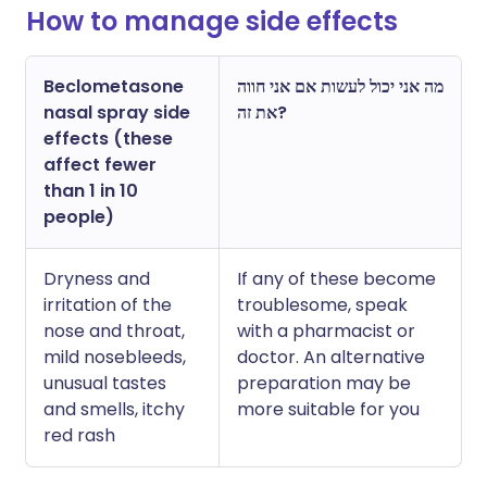
How to manage side effects
Beclometasone
מה אני יכול לעשות אם אני חווה
nasal spray side
את זה?
effects (these
affect fewer
than 1 in 10
people)
Dryness and
If any of these become
irritation of the
troublesome, speak
nose and throat,
with a pharmacist or
mild nosebleeds,
doctor. An alternative
unusual tastes
preparation may be
and smells, itchy
more suitable for you
red rash