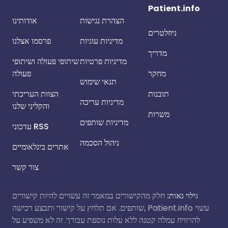
Patient.info
הצהרת נגישות
אודותינו
ניוזלטרים
מדיניות עוגיות
פרסמו אצלנו
מדריך
מדיניות פרטיות
שיתופי פעולה ושיתופי
מחקר
פעולה
תנאי שימוש
תובנות
הצוות העריכתי
מדיניות עריכה
והקליני שלנו
משרות
מדיניות שותפים
עדכוני RSS
ניהול הסכמה
אתרים בינלאומיים
צור קשר
גילוי נאות:
חלק מהקישורים במאמר זה עשויים להיות קישורים
שותפים. אם תלחץ על קישור ותבצע רכישה, Patient.info עשוי
להרוויח עמלה קטנה ללא עלות נוספת עבורך. זה לא משפיע על