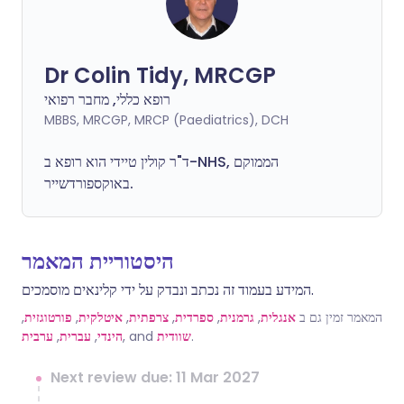
Dr Colin Tidy, MRCGP
רופא כללי, מחבר רפואי
MBBS, MRCGP, MRCP (Paediatrics), DCH
ד"ר קולין טיידי הוא רופא ב-NHS, הממוקם
באוקספורדשייר.
היסטוריית המאמר
המידע בעמוד זה נכתב ונבדק על ידי קלינאים מוסמכים.
,
פורטוגזית
,
איטלקית
,
צרפתית
,
ספרדית
,
גרמנית
,
אנגלית
המאמר זמין גם ב
ערבית
,
עברית
,
הינדי
, and
שוודית
.
Next review due: 11 Mar 2027