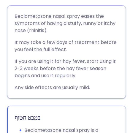
שתף דרך אימייל
🇬🇧 English
🇩🇪 Deutsch
Beclometasone nasal spray eases the
symptoms of having a stuffy, runny or itchy
שתף דרך פייסבוק
🇪🇸 Español
🇫🇷 Français
nose (rhinitis).
It may take a few days of treatment before
שתף דרך לינקדאין
🇮🇹 Italiano
🇵🇹 Portugu
you feel the full effect.
If you are using it for hay fever, start using it
🇮🇳 हिन्दी
שתף דרך X
🇮🇱 עברית
2-3 weeks before the hay fever season
begins and use it regularly.
🇸🇦 عربي
שתף דרך WhatsApp
🇸🇪 Svenska
Any side effects are usually mild.
העתק קישור
במבט חטוף
Beclometasone nasal spray is a