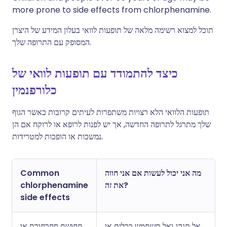
more prone to side effects from chlorphenamine.
תוכל למצוא רשימה מלאה של תופעות לוואי בעלון המידע של היצרן
המסופק עם התרופה שלך.
כיצד להתמודד עם תופעות לוואי של
כלורפנמין
תופעות הלוואי הלא רצויות משתפרות לעיתים קרובות כאשר הגוף
שלך מתרגל לתרופה החדשה, אך יש לפנות לרופא או לרוקח אם הן
נמשכות או הופכות למטרידות.
מה אני יכול לעשות אם אני חווה
Common
את זה?
chlorphenamine
side effects
אל תנהג ואל תשתמש בכלים או
תחושת סחרחורת או