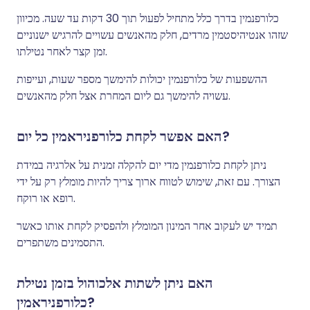
כלורפנמין בדרך כלל מתחיל לפעול תוך 30 דקות עד שעה. מכיוון
שזהו אנטיהיסטמין מרדים, חלק מהאנשים עשויים להרגיש ישנוניים
זמן קצר לאחר נטילתו.
ההשפעות של כלורפנמין יכולות להימשך מספר שעות, ועייפות
עשויה להימשך גם ליום המחרת אצל חלק מהאנשים.
האם אפשר לקחת כלורפניראמין כל יום?
ניתן לקחת כלורפנמין מדי יום להקלה זמנית על אלרגיה במידת
הצורך. עם זאת, שימוש לטווח ארוך צריך להיות מומלץ רק על ידי
רופא או רוקח.
תמיד יש לעקוב אחר המינון המומלץ ולהפסיק לקחת אותו כאשר
התסמינים משתפרים.
האם ניתן לשתות אלכוהול בזמן נטילת
כלורפניראמין?