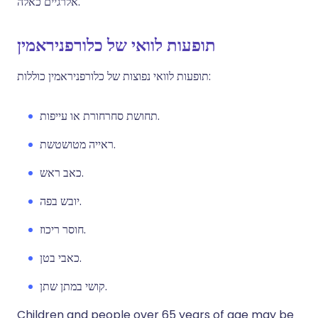
אלרגיים כאלה.
תופעות לוואי של כלורפניראמין
תופעות לוואי נפוצות של כלורפניראמין כוללות:
תחושת סחרחורת או עייפות.
ראייה מטושטשת.
כאב ראש.
יובש בפה.
חוסר ריכוז.
כאבי בטן.
קושי במתן שתן.
Children and people over 65 years of age may be