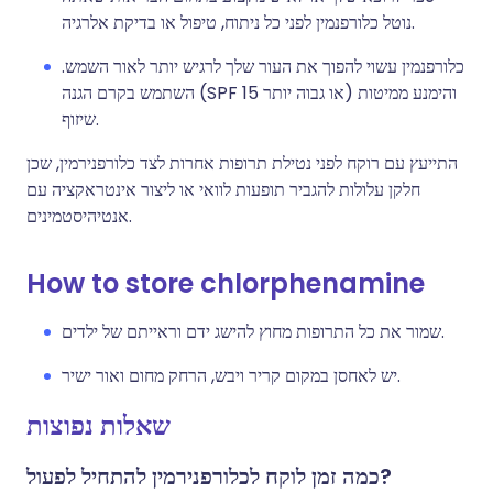
נוטל כלורפנמין לפני כל ניתוח, טיפול או בדיקת אלרגיה.
כלורפנמין עשוי להפוך את העור שלך לרגיש יותר לאור השמש.
השתמש בקרם הגנה (SPF 15 או גבוה יותר) והימנע ממיטות
שיזוף.
התייעץ עם רוקח לפני נטילת תרופות אחרות לצד כלורפנירמין, שכן
חלקן עלולות להגביר תופעות לוואי או ליצור אינטראקציה עם
אנטיהיסטמינים.
How to store chlorphenamine
שמור את כל התרופות מחוץ להישג ידם וראייתם של ילדים.
יש לאחסן במקום קריר ויבש, הרחק מחום ואור ישיר.
שאלות נפוצות
כמה זמן לוקח לכלורפנירמין להתחיל לפעול?