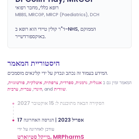
רופא כללי, מחבר רפואי
MBBS, MRCGP, MRCP (Paediatrics), DCH
ד"ר קולין טיידי הוא רופא ב-NHS, הממוקם
באוקספורדשייר.
היסטוריית המאמר
המידע בעמוד זה נכתב ונבדק על ידי קלינאים מוסמכים.
המאמר זמין גם ב
אנגלית
,
גרמנית
,
ספרדית
,
צרפתית
,
איטלקית
,
פורטוגזית
,
.
שוודית
, and
הינדי
,
עברית
,
ערבית
הסקירה הבאה מתוכננת ל: 15 אוקטובר 2027
17 אפריל 2023
|
הגרסה האחרונה
עודכן לאחרונה על ידי
מייקל סטיוארט, MRPharmS